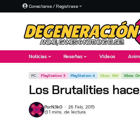
Conectarse / Registrase
Noticias
Reseñas
Vídeos
Anim
PC
PlayStation 3
PlayStation 4
Xbox 360
Xbox O
Los Brutalities hac
Por
N3k0
26 Feb, 2015
1 mins. de lectura