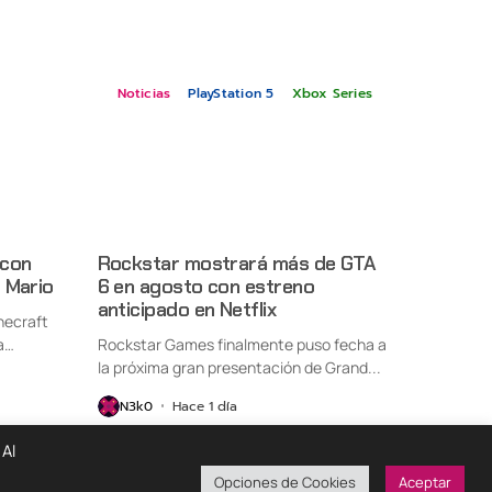
Noticias
PlayStation 5
Xbox Series
 con
Rockstar mostrará más de GTA
 Mario
6 en agosto con estreno
anticipado en Netflix
necraft
a
Rockstar Games finalmente puso fecha a
la próxima gran presentación de Grand...
N3k0
Hace 1 día
 Al
Opciones de Cookies
Aceptar