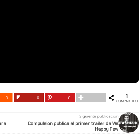
1
0
0
0
COMPARTIDO
Siguiente publicación
ara
Compulsion publica el primer trailer de We
Happy Few