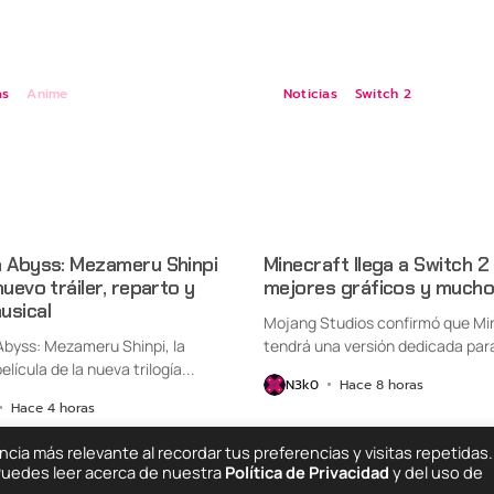
as
Anime
Noticias
Switch 2
n Abyss: Mezameru Shinpi
Minecraft llega a Switch 2
nuevo tráiler, reparto y
mejores gráficos y mucho
usical
Mojang Studios confirmó que Mi
Abyss: Mezameru Shinpi, la
tendrá una versión dedicada par
elícula de la nueva trilogía...
Nintendo Switch...
N3k0
Hace 8 horas
Hace 4 horas
ia más relevante al recordar tus preferencias y visitas repetidas.
 Puedes leer acerca de nuestra
Política de Privacidad
y del uso de