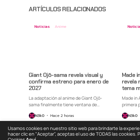
ARTÍCULOS RELACIONADOS
Noticias
Anime
Notici
Giant Ojō-sama revela visual y
Made i
confirma estreno para enero de
revela 
2027
tema m
La adaptación al anime de Giant Ojō-
Made in 
sama finalmente tiene ventana de
primera p
estreno....
N3k0
Hace 2 horas
N3k0
Usamos cookies en nuestro sitio web para brindarte la experienc
hacer clic en "Aceptar", aceptas el uso de TODAS las cookies.
Cookies
Aquí