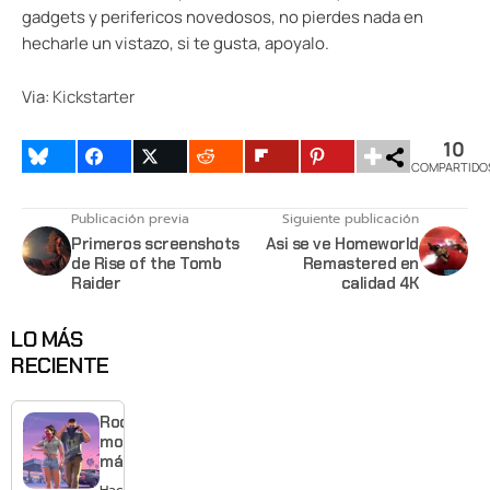
gadgets y perifericos novedosos, no pierdes nada en
hecharle un vistazo, si te gusta, apoyalo.
Via:
Kickstarter
10
COMPARTIDO
Publicación previa
Siguiente publicación
Primeros screenshots
Asi se ve Homeworld
de Rise of the Tomb
Remastered en
Raider
calidad 4K
LO MÁS
RECIENTE
Rockstar
mostrará
más de
GTA 6 en
Hace 15