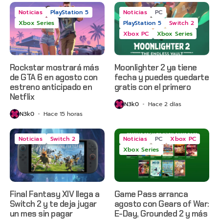
Noticias
PlayStation 5
Noticias
PC
Xbox Series
PlayStation 5
Switch 2
Xbox PC
Xbox Series
Rockstar mostrará más
Moonlighter 2 ya tiene
de GTA 6 en agosto con
fecha y puedes quedarte
estreno anticipado en
gratis con el primero
Netflix
N3k0
Hace 2 días
N3k0
Hace 15 horas
Noticias
Switch 2
Noticias
PC
Xbox PC
Xbox Series
Final Fantasy XIV llega a
Game Pass arranca
Switch 2 y te deja jugar
agosto con Gears of War:
un mes sin pagar
E-Day, Grounded 2 y más