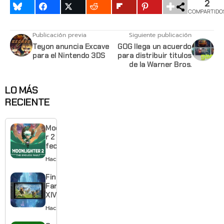
2
COMPARTIDO
Publicación previa
Siguiente publicación
Teyon anuncia Excave
GOG llega un acuerdo
para el Nintendo 3DS
para distribuir titulos
de la Warner Bros.
LO MÁS
RECIENTE
Moonlighte
r 2 ya tiene
fecha y
puedes
Hace 18 horas
quedarte
gratis con
Final
el primero
Fantasy
XIV llega a
Switch 2 y
Hace 2 días
te deja
jugar un