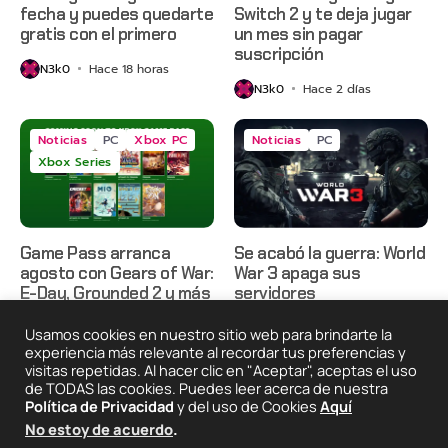
fecha y puedes quedarte
Switch 2 y te deja jugar
gratis con el primero
un mes sin pagar
suscripción
N3k0
Hace 18 horas
N3k0
Hace 2 días
Noticias
PC
Xbox PC
Noticias
PC
Xbox Series
Game Pass arranca
Se acabó la guerra: World
agosto con Gears of War:
War 3 apaga sus
E-Day, Grounded 2 y más
servidores
N3k0
Hace 2 días
N3k0
Hace 3 días
Usamos cookies en nuestro sitio web para brindarte la
experiencia más relevante al recordar tus preferencias y
visitas repetidas. Al hacer clic en "Aceptar", aceptas el uso
de TODAS las cookies. Puedes leer acerca de nuestra
2025 © Degeneraciónx.com | Anime, Games & Nothing
Política de Privacidad
y del uso de Cookies
Aquí
Else
No estoy de acuerdo
.
Quiénes
Condiciones De
Políticas De
¡Colabora!