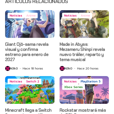
ARTÍCULOS RELACIONADOS
Noticias
Anime
Noticias
Anime
Giant Ojō-sama revela
Made in Abyss:
visual y confirma
Mezameru Shinpi revela
estreno para enero de
nuevo tráiler, reparto y
2027
tema musical
N3k0
Hace 18 horas
N3k0
Hace 20 horas
Noticias
Switch 2
Noticias
PlayStation 5
Xbox Series
Minecraft llega a Switch
Rockstar mostrará más