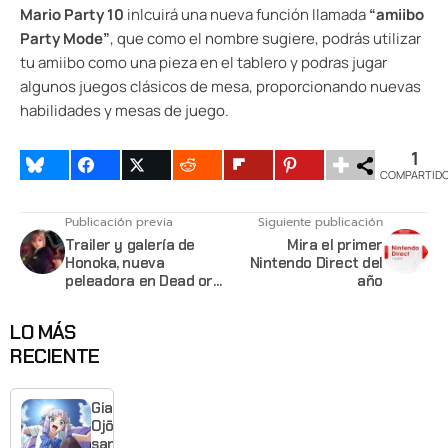
Mario Party 10
inlcuirá una nueva función llamada
“amiibo
Party Mode”
, que como el nombre sugiere, podrás utilizar
tu amiibo como una pieza en el tablero y podras jugar
algunos juegos clásicos de mesa, proporcionando nuevas
habilidades y mesas de juego.
1
COMPARTID
Publicación previa
Siguiente publicación
Trailer y galería de
Mira el primer
Honoka, nueva
Nintendo Direct del
peleadora en Dead or
año
Alive 5: Last Round
LO MÁS
RECIENTE
Giant
Ojō-
sama