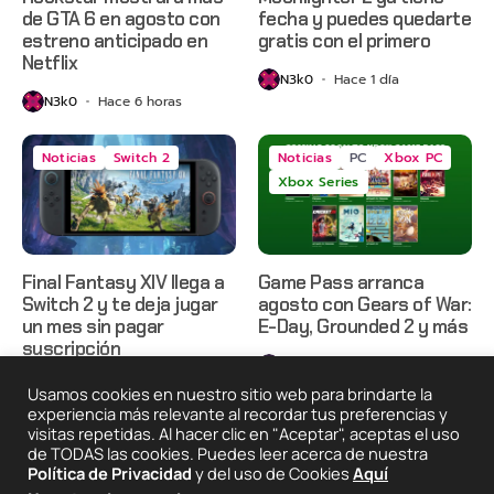
de GTA 6 en agosto con
fecha y puedes quedarte
estreno anticipado en
gratis con el primero
Netflix
N3k0
Hace 1 día
N3k0
Hace 6 horas
Noticias
Switch 2
Noticias
PC
Xbox PC
Xbox Series
Final Fantasy XIV llega a
Game Pass arranca
Switch 2 y te deja jugar
agosto con Gears of War:
un mes sin pagar
E-Day, Grounded 2 y más
suscripción
N3k0
Hace 2 días
N3k0
Hace 2 días
Usamos cookies en nuestro sitio web para brindarte la
experiencia más relevante al recordar tus preferencias y
visitas repetidas. Al hacer clic en "Aceptar", aceptas el uso
de TODAS las cookies. Puedes leer acerca de nuestra
2025 © Degeneraciónx.com | Anime, Games & Nothing
Política de Privacidad
y del uso de Cookies
Aquí
Else