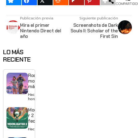
COMPARTIDO
Publicación previa
Siguiente publicación
Mira el primer
Screenshots de Dark
Nintendo Direct del
Souls II: Scholar of the
año
First Sin
LO MÁS
RECIENTE
Rockstar
mostrará
más de
GTA 6 en
Hace 6
agosto
horas
con
estreno
Moonlighte
anticipado
r 2 ya tiene
en Netflix
fecha y
puedes
Hace 1 día
quedarte
gratis con