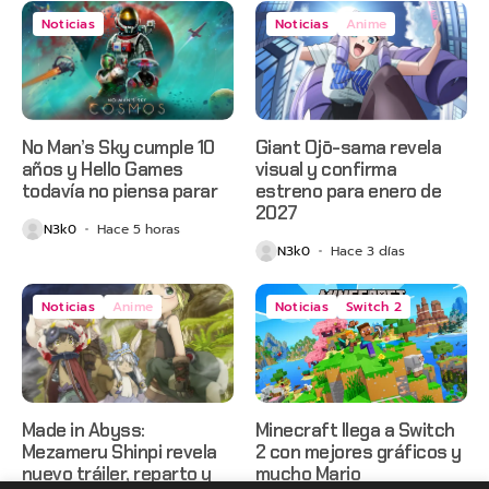
Noticias
Noticias
Anime
No Man’s Sky cumple 10
Giant Ojō-sama revela
años y Hello Games
visual y confirma
todavía no piensa parar
estreno para enero de
2027
N3k0
Hace 5 horas
N3k0
Hace 3 días
Noticias
Anime
Noticias
Switch 2
Made in Abyss:
Minecraft llega a Switch
Mezameru Shinpi revela
2 con mejores gráficos y
nuevo tráiler, reparto y
mucho Mario