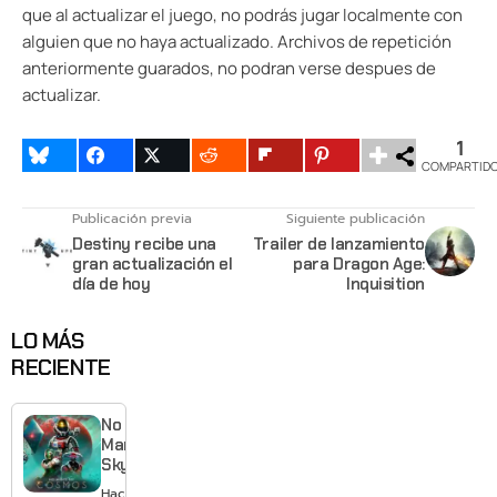
que al actualizar el juego, no podrás jugar localmente con
alguien que no haya actualizado. Archivos de repetición
anteriormente guarados, no podran verse despues de
actualizar.
1
COMPARTID
Publicación previa
Siguiente publicación
Destiny recibe una
Trailer de lanzamiento
gran actualización el
para Dragon Age:
día de hoy
Inquisition
LO MÁS
RECIENTE
No
Man’s
Sky
cumple
Hace 5