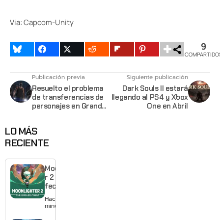
Via:
Capcom-Unity
9
COMPARTIDO
Publicación previa
Siguiente publicación
Resuelto el problema
Dark Souls II estará
de transferencias de
llegando al PS4 y Xbox
personajes en Grand
One en Abril
Theft Auto V
LO MÁS
RECIENTE
Moonlighte
r 2 ya tiene
fecha y
puedes
Hace 7
quedarte
minutos
gratis con