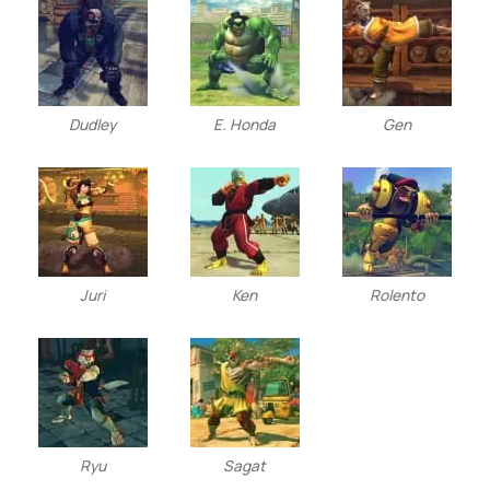
Dudley
E. Honda
Gen
Juri
Ken
Rolento
Ryu
Sagat