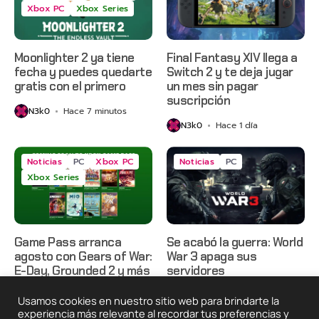
Xbox PC
Xbox Series
Moonlighter 2 ya tiene
Final Fantasy XIV llega a
fecha y puedes quedarte
Switch 2 y te deja jugar
gratis con el primero
un mes sin pagar
suscripción
N3k0
Hace 7 minutos
N3k0
Hace 1 día
Noticias
PC
Xbox PC
Noticias
PC
Xbox Series
Game Pass arranca
Se acabó la guerra: World
agosto con Gears of War:
War 3 apaga sus
E-Day, Grounded 2 y más
servidores
N3k0
Hace 1 día
N3k0
Hace 2 días
Usamos cookies en nuestro sitio web para brindarte la
experiencia más relevante al recordar tus preferencias y