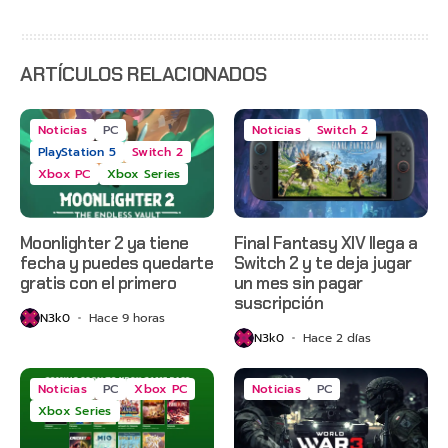
servidores
ARTÍCULOS RELACIONADOS
Noticias
PC
Noticias
Switch 2
PlayStation 5
Switch 2
Xbox PC
Xbox Series
Moonlighter 2 ya tiene
Final Fantasy XIV llega a
fecha y puedes quedarte
Switch 2 y te deja jugar
gratis con el primero
un mes sin pagar
suscripción
N3k0
Hace 9 horas
N3k0
Hace 2 días
Noticias
PC
Xbox PC
Noticias
PC
Xbox Series