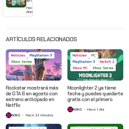
arranca
suscripción
agosto
Hace 2
con
días
Gears of
War: E-
Day,
Grounded
2 y más
ARTÍCULOS RELACIONADOS
Noticias
PlayStation 5
Noticias
PC
Xbox Series
PlayStation 5
Switch 2
Xbox PC
Xbox Series
Rockstar mostrará más
Moonlighter 2 ya tiene
de GTA 6 en agosto con
fecha y puedes quedarte
estreno anticipado en
gratis con el primero
Netflix
N3k0
Hace 1 día
N3k0
Hace 23 minutos