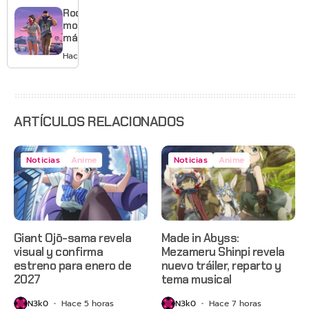
y mucho
Rockstar
Mario
mostrará
más de
GTA 6 en
Hace 1 día
agosto
con
estreno
anticipado
en Netflix
ARTÍCULOS RELACIONADOS
Noticias
Anime
Noticias
Anime
Giant Ojō-sama revela
Made in Abyss:
visual y confirma
Mezameru Shinpi revela
estreno para enero de
nuevo tráiler, reparto y
2027
tema musical
N3k0
Hace 5 horas
N3k0
Hace 7 horas