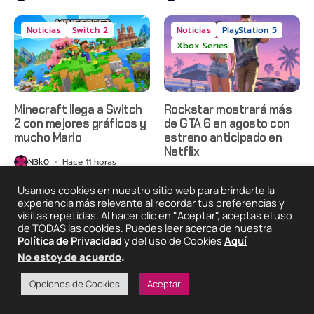
Noticias
Switch 2
Noticias
PlayStation 5
Xbox Series
Minecraft llega a Switch
Rockstar mostrará más
2 con mejores gráficos y
de GTA 6 en agosto con
mucho Mario
estreno anticipado en
Netflix
N3k0
Hace 11 horas
N3k0
Hace 1 día
Usamos cookies en nuestro sitio web para brindarte la
experiencia más relevante al recordar tus preferencias y
visitas repetidas. Al hacer clic en "Aceptar", aceptas el uso
2025 © Degeneraciónx.com | Anime, Games & Nothing
de TODAS las cookies. Puedes leer acerca de nuestra
Else
Política de Privacidad
y del uso de Cookies
Aquí
Quiénes
Condiciones De
Políticas De
¡Colabora!
No estoy de acuerdo
.
Somos
Uso
Privacidad
Opciones de Cookies
Aceptar