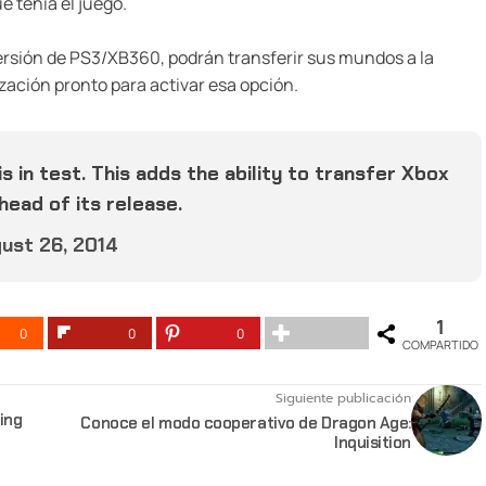
e tenia el juego.
ersión de PS3/XB360, podrán transferir sus mundos a la
zación pronto para activar esa opción.
s in test. This adds the ability to transfer Xbox
head of its release.
ust 26, 2014
1
0
0
0
COMPARTIDO
Siguiente publicación
ing
Conoce el modo cooperativo de Dragon Age:
Inquisition