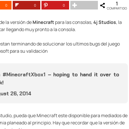
1
0
0
0
COMPARTIDO
de la versión de
Minecraft
para las consolas,
4j Studios
, la
tar llegando muy pronto a la consola.
stan terminando de solucionar los ultimos bugs del juego
soft para su validación
h
#MinecraftXbox1
– hoping to hand it over to
k!
ust 26, 2014
studio, pueda que Minecraft este disponible para mediados de
ia planeado al principio. Hay que recordar que la versión de