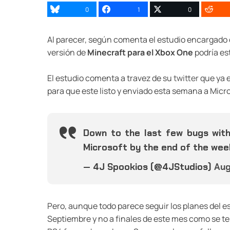
0
1
0
Al parecer, según comenta el estudio encargado 
versión de
Minecraft para el Xbox One
podría es
El estudio comenta a travez de su
twitter
que ya e
para que este listo y enviado esta semana a Micro
Down to the last few bugs wit
Microsoft by the end of the wee
— 4J Spookios (@4JStudios)
Aug
Pero, aunque todo parece seguir los planes del e
Septiembre y no a finales de este mes como se ten