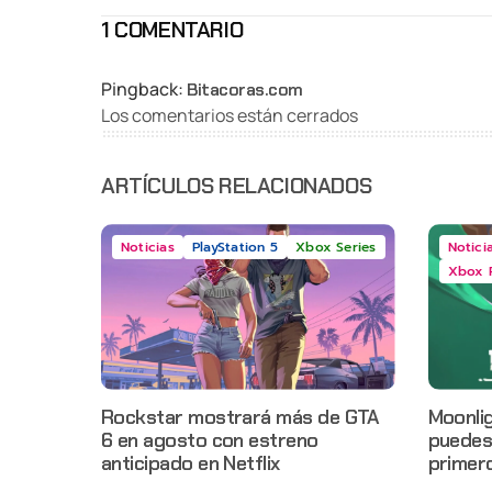
1 COMENTARIO
Pingback:
Bitacoras.com
Los comentarios están cerrados
ARTÍCULOS RELACIONADOS
Noticias
PlayStation 5
Xbox Series
Notici
Xbox 
Rockstar mostrará más de GTA
Moonlig
6 en agosto con estreno
puedes 
anticipado en Netflix
primer