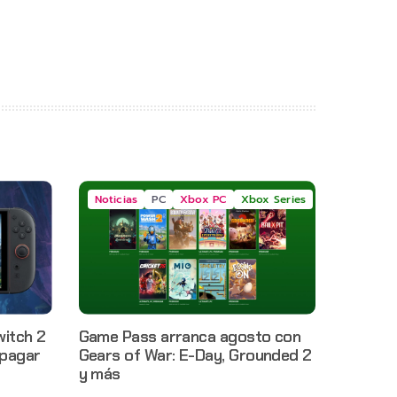
Noticias
PC
Xbox PC
Xbox Series
witch 2
Game Pass arranca agosto con
 pagar
Gears of War: E-Day, Grounded 2
y más