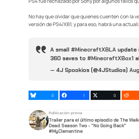
PS4 fue rechazado por Sony por algunos fallos qu
No hay que olvidar que quienes cuenten con la v
versión de PS4/XB1, y para eso, habrá una actuali
A small
#MinecraftXBLA
update i
360 saves to
#MinecraftXBox1
a
— 4J Spookios (@4JStudios)
Aug
0
1
0
Publicación previa
Trailer para el último episodio de The Walk
Dead: Season Two - "No Going Back"
#MyClementine