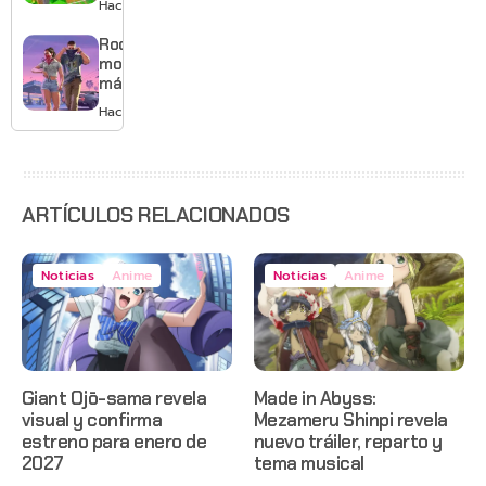
Hace 2 días
musical
mejores
gráficos
Rockstar
y mucho
mostrará
Mario
más de
GTA 6 en
Hace 3 días
agosto
con
estreno
anticipado
en Netflix
ARTÍCULOS RELACIONADOS
Noticias
Anime
Noticias
Anime
Giant Ojō-sama revela
Made in Abyss:
visual y confirma
Mezameru Shinpi revela
estreno para enero de
nuevo tráiler, reparto y
2027
tema musical