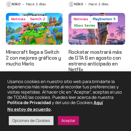
N3k0
Hace 2 días
N3k0
Hace 2 días
Noticias
Switch 2
Noticias
PlayStation 5
Xbox Series
Minecraft llega a Switch
Rockstar mostrará más
2 con mejores gráficos y
de GTA 6 en agosto con
mucho Mario
estreno anticipado en
Netflix
N3k0
Hace 2 días
N3k0
Hace 3 días
Usamos cookies en nuestro sitio web para brindarte la
experiencia más relevante al recordar tus preferencias y
visitas repetidas. Al hacer clic en "Aceptar", aceptas el uso
de TODAS las cookies. Puedes leer acerca de nuestra
2025 © Degeneraciónx.com | Anime, Games & Nothing
Política de Privacidad
y del uso de Cookies
Aquí
Else
No estoy de acuerdo
.
Quiénes
Condiciones De
Políticas De
¡Colabora!
Somos
Uso
Privacidad
Opciones de Cookies
Aceptar