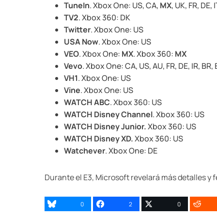
TuneIn
. Xbox One: US, CA,
MX
, UK, FR, DE, 
TV2
. Xbox 360: DK
Twitter
. Xbox One: US
USA Now
. Xbox One: US
VEO
. Xbox One:
MX
. Xbox 360:
MX
Vevo
. Xbox One: CA, US, AU, FR, DE, IR, BR, 
VH1
. Xbox One: US
Vine
. Xbox One: US
WATCH ABC
. Xbox 360: US
WATCH Disney Channel
. Xbox 360: US
WATCH Disney Junior.
Xbox 360: US
WATCH Disney XD.
Xbox 360: US
Watchever
. Xbox One: DE
Durante el E3, Microsoft revelará más detalles y f
0
2
0