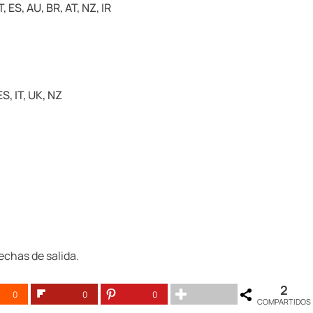
IT, ES, AU, BR, AT, NZ, IR
ES, IT, UK, NZ
echas de salida.
2
0
0
0
COMPARTIDOS