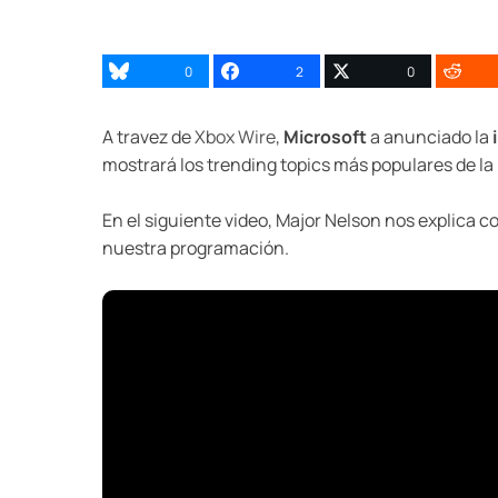
0
2
0
A travez de
Xbox Wire
,
Microsoft
a anunciado la
mostrará los trending topics más populares de la
En el siguiente video, Major Nelson nos explica c
nuestra programación.