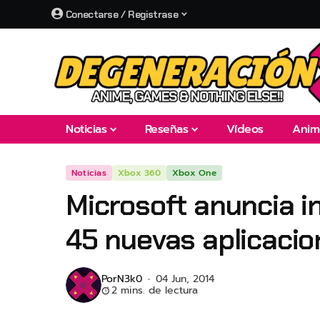
Conectarse / Registrase
Noticias
Reseñas
Vídeos
Anim
Noticias
Xbox 360
Xbox One
Microsoft anuncia i
45 nuevas aplicaci
Por
N3k0
04 Jun, 2014
2 mins. de lectura