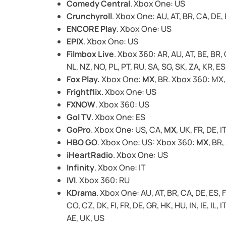
Comedy Central
. Xbox One: US
Crunchyroll
. Xbox One: AU, AT, BR, CA, DE, E
ENCORE Play
. Xbox One: US
EPIX
. Xbox One: US
Filmbox Live
. Xbox 360: AR, AU, AT, BE, BR, CA
NL, NZ, NO, PL, PT, RU, SA, SG, SK, ZA, KR, E
Fox Play.
Xbox One:
MX
, BR. Xbox 360: MX,
Frightflix
. Xbox One: US
FXNOW
. Xbox 360: US
Gol TV
. Xbox One: ES
GoPro
. Xbox One: US, CA,
MX
, UK, FR, DE, I
HBO GO
. Xbox One: US: Xbox 360:
MX
, BR
iHeartRadio
. Xbox One: US
Infinity
. Xbox One: IT
IVI
. Xbox 360: RU
KDrama
. Xbox One: AU, AT, BR, CA, DE, ES, FR
CO, CZ, DK, FI, FR, DE, GR, HK, HU, IN, IE, IL, I
AE, UK, US