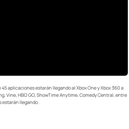
 45 aplicaciones estarán llegando al Xbox One y Xbox 360 a
ing, Vine, HBO GO, ShowTime Anytime, Comedy Central, entre
s estarán llegando.