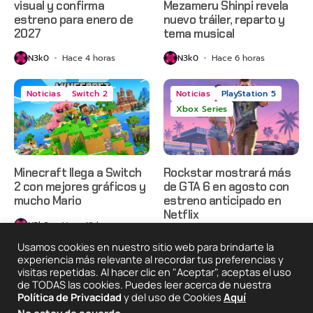
visual y confirma
Mezameru Shinpi revela
estreno para enero de
nuevo tráiler, reparto y
2027
tema musical
N3k0
Hace 4 horas
N3k0
Hace 6 horas
Noticias
Switch 2
Noticias
PlayStation 5
Xbox Series
Minecraft llega a Switch
Rockstar mostrará más
2 con mejores gráficos y
de GTA 6 en agosto con
mucho Mario
estreno anticipado en
Netflix
N3k0
Hace 10 horas
N3k0
Hace 1 día
Usamos cookies en nuestro sitio web para brindarte la
experiencia más relevante al recordar tus preferencias y
visitas repetidas. Al hacer clic en "Aceptar", aceptas el uso
de TODAS las cookies. Puedes leer acerca de nuestra
2025 © Degeneraciónx.com | Anime, Games & Nothing
Política de Privacidad
y del uso de Cookies
Aquí
Else