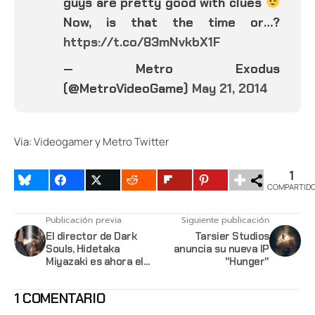
guys are pretty good with clues
Now, is that the time or…?
https://t.co/83mNvkbX1F
— Metro Exodus
(@MetroVideoGame)
May 21, 2014
Via:
Videogamer
y
Metro Twitter
1
COMPARTID
Publicación previa
Siguiente publicación
El director de Dark
Tarsier Studios
Souls, Hidetaka
anuncia su nueva IP
Miyazaki es ahora el
"Hunger"
presidente del estudio
From Software
1 COMENTARIO