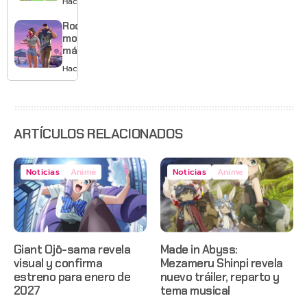
Hace 2 días
musical
mejores
gráficos
Rockstar
y mucho
mostrará
Mario
más de
GTA 6 en
Hace 3 días
agosto
con
estreno
anticipado
en Netflix
ARTÍCULOS RELACIONADOS
Noticias
Anime
Noticias
Anime
Giant Ojō-sama revela
Made in Abyss:
visual y confirma
Mezameru Shinpi revela
estreno para enero de
nuevo tráiler, reparto y
2027
tema musical