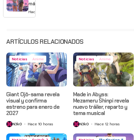
más de
GTA 6 en
Hace 1 día
agosto
con
estreno
anticipado
en Netflix
ARTÍCULOS RELACIONADOS
Noticias
Anime
Noticias
Anime
Giant Ojō-sama revela
Made in Abyss:
visual y confirma
Mezameru Shinpi revela
estreno para enero de
nuevo tráiler, reparto y
2027
tema musical
N3k0
Hace 10 horas
N3k0
Hace 12 horas
Noticias
Switch 2
Noticias
PlayStation 5