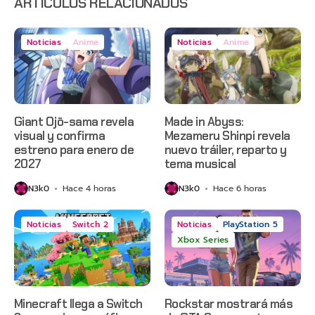
ARTÍCULOS RELACIONADOS
Noticias
Anime
Noticias
Anime
Giant Ojō-sama revela
Made in Abyss:
visual y confirma
Mezameru Shinpi revela
estreno para enero de
nuevo tráiler, reparto y
2027
tema musical
N3k0
Hace 4 horas
N3k0
Hace 6 horas
Noticias
Switch 2
Noticias
PlayStation 5
Xbox Series
Minecraft llega a Switch
Rockstar mostrará más