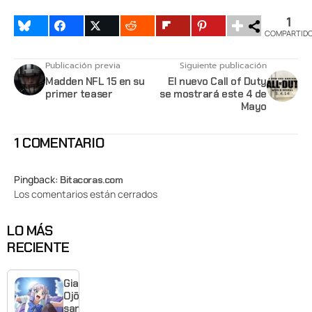
1
COMPARTID
Publicación previa
Siguiente publicación
Madden NFL 15 en su
El nuevo Call of Duty
primer teaser
se mostrará este 4 de
Mayo
1 COMENTARIO
Pingback:
Bitacoras.com
Los comentarios están cerrados
LO MÁS
RECIENTE
Giant
Ojō-
sama