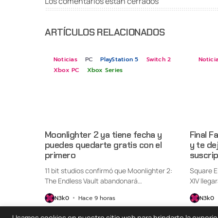
Los comentarios están cerrados
ARTÍCULOS RELACIONADOS
Noticias
PC
PlayStation 5
Switch 2
Notici
Xbox PC
Xbox Series
Moonlighter 2 ya tiene fecha y
Final F
puedes quedarte gratis con el
y te de
primero
suscri
11 bit studios confirmó que Moonlighter 2:
Square E
The Endless Vault abandonará
XIV llega
oficialmente...
Switch...
N3k0
Hace 9 horas
N3k0
Usamos cookies en nuestro sitio web para brindarte la experienc