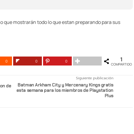
ño que mostrarán todo lo que estan preparando para sus
1
0
0
0
COMPARTIDO
Siguiente publicación
Batman Arkham City y Mercenary Kings gratis
ion de
esta semana para los miembros de Playstation
Plus