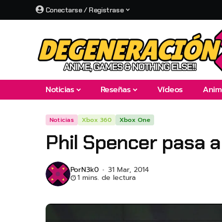
Conectarse / Registrase
Noticias
Reseñas
Vídeos
Anim
Noticias
Xbox 360
Xbox One
Phil Spencer pasa a
Por
N3k0
31 Mar, 2014
1 mins. de lectura