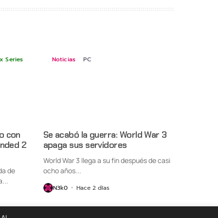
x Series
Noticias
PC
o con
Se acabó la guerra: World War 3
unded 2
apaga sus servidores
World War 3 llega a su fin después de casi
da de
ocho años...
...
N3k0
Hace 2 días
 Al