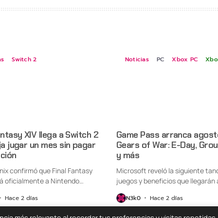
as
Switch 2
Noticias
PC
Xbox PC
Xbo
antasy XIV llega a Switch 2
Game Pass arranca agost
ja jugar un mes sin pagar
Gears of War: E-Day, Gro
pción
y más
nix confirmó que Final Fantasy
Microsoft reveló la siguiente tan
rá oficialmente a Nintendo
juegos y beneficios que llegarán a
Hace 2 días
N3k0
Hace 2 días
ia más relevante al recordar tus preferencias y visitas repetidas.