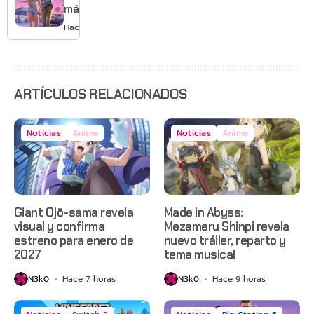
más de
GTA 6 en
Hace 1 día
agosto
con
estreno
anticipado
en Netflix
ARTÍCULOS RELACIONADOS
Noticias
Anime
Noticias
Anime
Giant Ojō-sama revela
Made in Abyss:
visual y confirma
Mezameru Shinpi revela
estreno para enero de
nuevo tráiler, reparto y
2027
tema musical
N3k0
Hace 7 horas
N3k0
Hace 9 horas