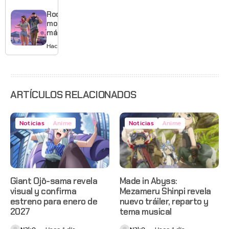
mejores
gráficos
Rockstar
y mucho
mostrará
Mario
más de
GTA 6 en
Hace 2 días
agosto
con
estreno
anticipado
en Netflix
ARTÍCULOS RELACIONADOS
Noticias
Anime
Noticias
Anime
Giant Ojō-sama revela
Made in Abyss:
visual y confirma
Mezameru Shinpi revela
estreno para enero de
nuevo tráiler, reparto y
2027
tema musical