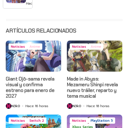
GTA 6 en
Hace 2 días
agosto
con
estreno
anticipado
en Netflix
ARTÍCULOS RELACIONADOS
Noticias
Anime
Noticias
Anime
Giant Ojō-sama revela
Made in Abyss:
visual y confirma
Mezameru Shinpi revela
estreno para enero de
nuevo tráiler, reparto y
2027
tema musical
N3k0
Hace 16 horas
N3k0
Hace 18 horas
Noticias
Switch 2
Noticias
PlayStation 5
Xbox Series