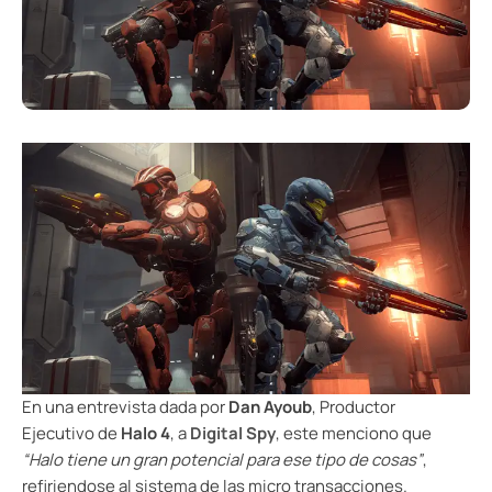
En una entrevista dada por
Dan Ayoub
, Productor
Ejecutivo de
Halo 4
, a
Digital Spy
, este menciono que
“Halo tiene un gran potencial para ese tipo de cosas”
,
refiriendose al sistema de las micro transacciones.