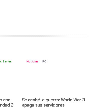
x Series
Noticias
PC
o con
Se acabó la guerra: World War 3
unded 2
apaga sus servidores