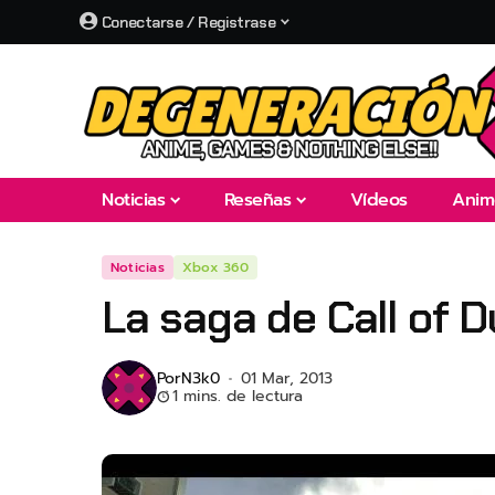
Conectarse / Registrase
Noticias
Reseñas
Vídeos
Anim
Noticias
Xbox 360
La saga de Call of D
Por
N3k0
01 Mar, 2013
1 mins. de lectura