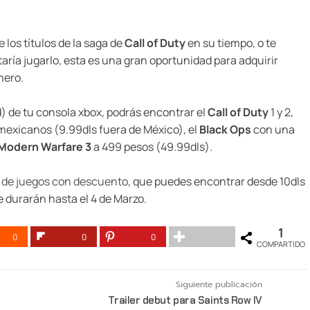
 los títulos de la saga de
Call of Duty
en su tiempo, o te
taría jugarlo, esta es una gran oportunidad para adquirir
nero.
de tu consola xbox, podrás encontrar el
Call of Duty
1 y 2,
mexicanos (9.99dls fuera de México), el
Black Ops
con una
Modern Warfare 3
a 499 pesos (49.99dls).
a de juegos con descuento
, que puedes encontrar desde 10dls
e durarán hasta el 4 de Marzo.
1
0
0
0
COMPARTIDO
Siguiente publicación
Trailer debut para Saints Row IV