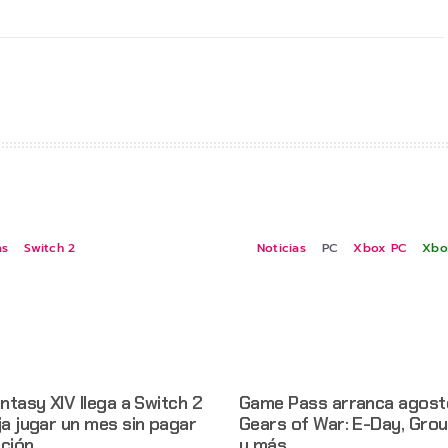
as
Switch 2
Noticias
PC
Xbox PC
Xbo
antasy XIV llega a Switch 2
Game Pass arranca agost
ja jugar un mes sin pagar
Gears of War: E-Day, Gro
pción
y más