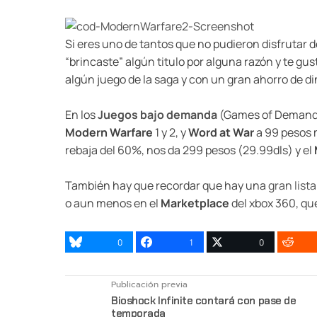
Si eres uno de tantos que no pudieron disfrutar de
“brincaste” algún titulo por alguna razón y te gus
algún juego de la saga y con un gran ahorro de di
En los
Juegos bajo demanda
(Games of Demand) 
Modern Warfare
1 y 2, y
Word at War
a 99 pesos 
rebaja del 60%, nos da 299 pesos (29.99dls) y el
También hay que recordar que hay una
gran list
o aun menos en el
Marketplace
del xbox 360, qu
0
1
0
Publicación previa
Bioshock Infinite contará con pase de
temporada