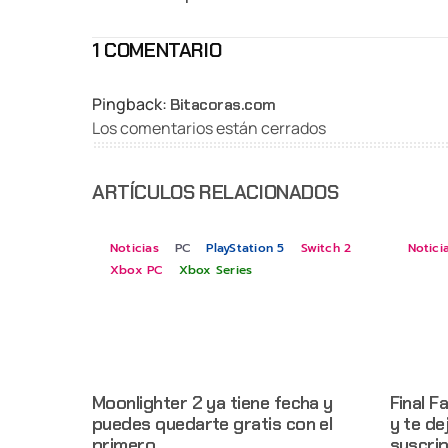
1 COMENTARIO
Pingback:
Bitacoras.com
Los comentarios están cerrados
ARTÍCULOS RELACIONADOS
Noticias
PC
PlayStation 5
Switch 2
Notici
Xbox PC
Xbox Series
Moonlighter 2 ya tiene fecha y
Final F
puedes quedarte gratis con el
y te de
primero
suscri