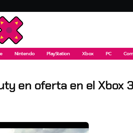
e
Nintendo
PlayStation
Xbox
PC
Com
uty en oferta en el Xbox 