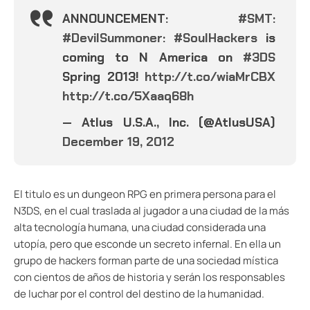
ANNOUNCEMENT:
#SMT
:
#DevilSummoner
:
#SoulHackers
is
coming to N America on
#3DS
Spring 2013!
http://t.co/wiaMrCBX
http://t.co/5Xaaq68h
— Atlus U.S.A., Inc. (@AtlusUSA)
December 19, 2012
El titulo es un dungeon RPG en primera persona para el
N3DS, en el cual traslada al jugador a una ciudad de la más
alta tecnología humana, una ciudad considerada una
utopía, pero que esconde un secreto infernal. En ella un
grupo de hackers forman parte de una sociedad mística
con cientos de años de historia y serán los responsables
de luchar por el control del destino de la humanidad.