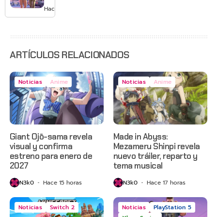
GTA 6 en
Hace 2 días
agosto
con
estreno
anticipado
en Netflix
ARTÍCULOS RELACIONADOS
Noticias
Anime
Noticias
Anime
Giant Ojō-sama revela
Made in Abyss:
visual y confirma
Mezameru Shinpi revela
estreno para enero de
nuevo tráiler, reparto y
2027
tema musical
N3k0
Hace 15 horas
N3k0
Hace 17 horas
Noticias
Switch 2
Noticias
PlayStation 5