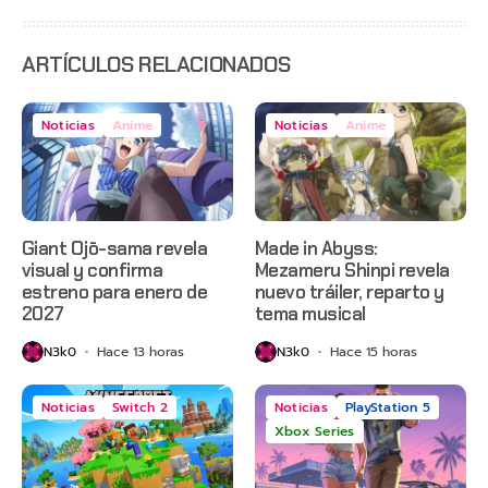
estreno
anticipado
en Netflix
ARTÍCULOS RELACIONADOS
Noticias
Anime
Noticias
Anime
Giant Ojō-sama revela
Made in Abyss:
visual y confirma
Mezameru Shinpi revela
estreno para enero de
nuevo tráiler, reparto y
2027
tema musical
N3k0
Hace 13 horas
N3k0
Hace 15 horas
Noticias
Switch 2
Noticias
PlayStation 5
Xbox Series