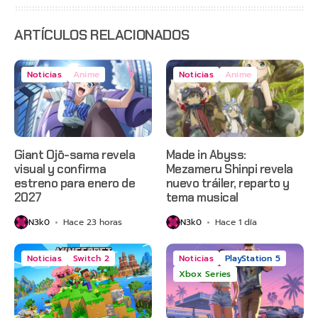
estreno
anticipado
en Netflix
ARTÍCULOS RELACIONADOS
Noticias
Anime
Noticias
Anime
Giant Ojō-sama revela
Made in Abyss:
visual y confirma
Mezameru Shinpi revela
estreno para enero de
nuevo tráiler, reparto y
2027
tema musical
N3k0
Hace 23 horas
N3k0
Hace 1 día
Noticias
Switch 2
Noticias
PlayStation 5
Xbox Series