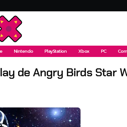
e
Nintendo
PlayStation
Xbox
PC
Com
lay de Angry Birds Star 