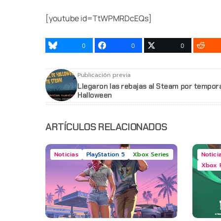
[youtube id=TtWPMRDcEQs]
0
0
0
Publicación previa
Llegaron las rebajas al Steam por tempor
Halloween
ARTÍCULOS RELACIONADOS
Noticias
PlayStation 5
Xbox Series
Notici
Xbox 