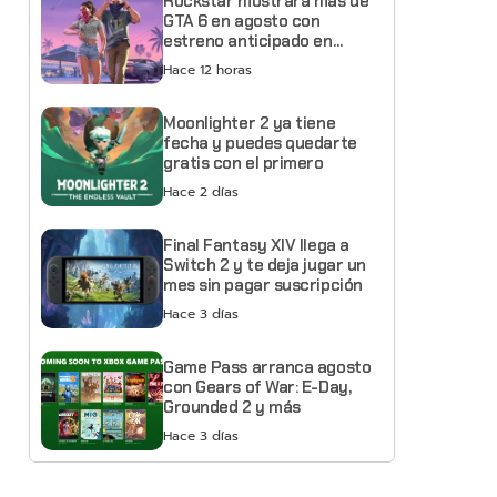
Rockstar mostrará más de
GTA 6 en agosto con
estreno anticipado en
Netflix
Hace 12 horas
Moonlighter 2 ya tiene
fecha y puedes quedarte
gratis con el primero
Hace 2 días
Final Fantasy XIV llega a
Switch 2 y te deja jugar un
mes sin pagar suscripción
Hace 3 días
Game Pass arranca agosto
con Gears of War: E-Day,
Grounded 2 y más
Hace 3 días