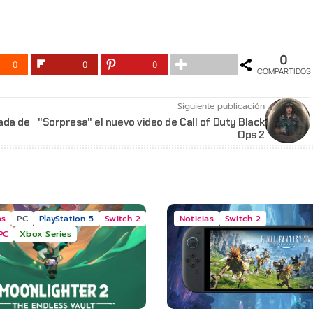
0
0
0
0
COMPARTIDOS
Siguiente publicación
ada de
"Sorpresa" el nuevo video de Call of Duty Black
Ops 2
as
PC
PlayStation 5
Switch 2
Noticias
Switch 2
PC
Xbox Series