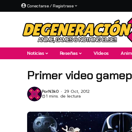
Conectarse / Registrase
Noticias
Reseñas
Vídeos
Anim
Primer video gamep
Por
N3k0
29 Oct, 2012
1 mins. de lectura