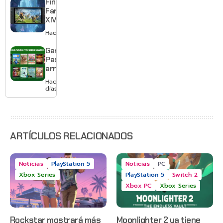
Final
el primero
Fantasy
XIV llega a
Switch 2 y
Hace 2 días
te deja
jugar un
Game
mes sin
Pass
pagar
arranca
suscripción
agosto
Hace 2
con
días
Gears of
War: E-
Day,
Grounded
2 y más
ARTÍCULOS RELACIONADOS
Noticias
PlayStation 5
Noticias
PC
Xbox Series
PlayStation 5
Switch 2
Xbox PC
Xbox Series
Rockstar mostrará más
Moonlighter 2 ya tiene