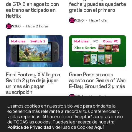
de GTA 6 en agosto con
fecha y puedes quedarte
estreno anticipado en
gratis con el primero
Netflix
N3k0
Hace 1 día
N3k0
Hace 2 horas
Noticias
Switch 2
Noticias
PC
Xbox PC
Xbox Series
Final Fantasy XIV llega a
Game Pass arranca
Switch 2 y te deja jugar
agosto con Gears of War:
un mes sin pagar
E-Day, Grounded 2 y más
suscripción
N3k0
Hace 2 días
N3k0
Hace 2 días
Usamos cookies en nuestro sitio web para brindarte la
experiencia más relevante al recordar tus preferencias y
visitas repetidas. Al hacer clic en "Aceptar", aceptas el uso
de TODAS las cookies. Puedes leer acerca de nuestra
2025 © Degeneraciónx.com | Anime, Games & Nothing
Política de Privacidad
y del uso de Cookies
Aquí
Else