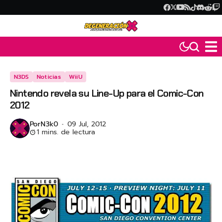
N3DS
Noticias
WiiU
Nintendo revela su Line-Up para el Comic-Con
2012
Por
N3k0
09 Jul, 2012
1 mins. de lectura