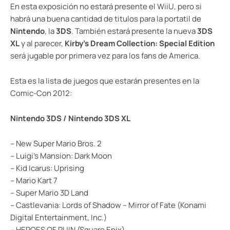
En esta exposición no estará presente el WiiU, pero si
habrá una buena cantidad de titulos para la portatil de
Nintendo
, la
3DS
. También estará presente la nueva
3DS
XL
y al parecer,
Kirby’s Dream Collection: Special Edition
será jugable por primera vez para los fans de America.
Esta es la lista de juegos que estarán presentes en la
Comic-Con 2012:
Nintendo 3DS / Nintendo 3DS XL
– New Super Mario Bros. 2
– Luigi’s Mansion: Dark Moon
– Kid Icarus: Uprising
– Mario Kart 7
– Super Mario 3D Land
– Castlevania: Lords of Shadow – Mirror of Fate (Konami
Digital Entertainment, Inc.)
– HEROES OF RUIN (Square Enix)