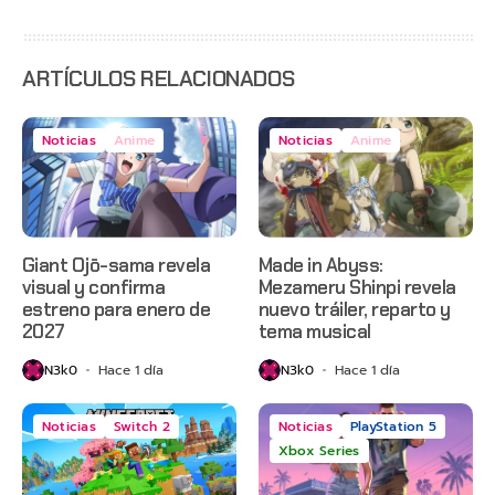
con
estreno
anticipado
en Netflix
ARTÍCULOS RELACIONADOS
Noticias
Anime
Noticias
Anime
Giant Ojō-sama revela
Made in Abyss:
visual y confirma
Mezameru Shinpi revela
estreno para enero de
nuevo tráiler, reparto y
2027
tema musical
N3k0
Hace 1 día
N3k0
Hace 1 día
Noticias
Switch 2
Noticias
PlayStation 5
Xbox Series