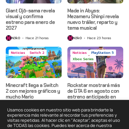
Giant Ojō-sama revela
Made in Abyss:
visual y confirma
Mezameru Shinpi revela
estreno para enero de
nuevo tráiler, reparto y
2027
tema musical
N3k0
Hace 21 horas
N3k0
Hace 23 horas
Noticias
Switch 2
Noticias
PlayStation 5
Xbox Series
Minecraft llega a Switch
Rockstar mostrará más
2 con mejores gráficos y
de GTA 6 en agosto con
mucho Mario
estreno anticipado en
Netflix
N3k0
Hace 1 día
Usamos cookies en nuestro sitio web para brindarte la
N3k0
Hace 2 días
experiencia más relevante al recordar tus preferencias y
visitas repetidas. Al hacer clic en "Aceptar", aceptas el uso
de TODAS las cookies. Puedes leer acerca de nuestra