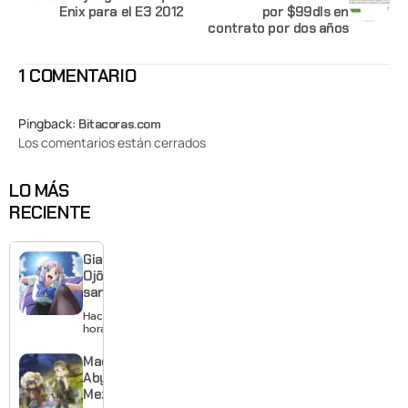
Enix para el E3 2012
por $99dls en
contrato por dos años
1 COMENTARIO
Pingback:
Bitacoras.com
Los comentarios están cerrados
LO MÁS
RECIENTE
Giant
Ojō-
sama
revela
Hace 21
visual y
horas
confirma
estreno
Made in
para
Abyss:
enero de
Mezameru
2027