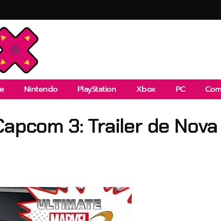
e
Nintendo
PlayStation
Xbox
PC
Com
Capcom 3: Trailer de Nova