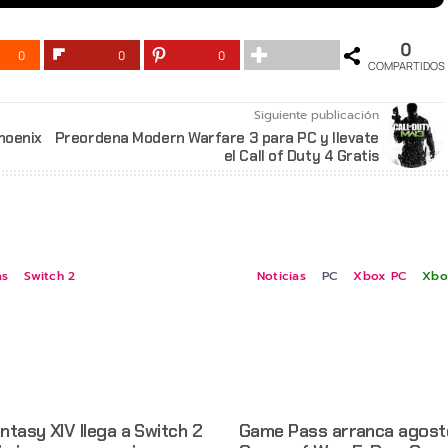
0
0
0
0
COMPARTIDOS
Siguiente publicación
hoenix
Preordena Modern Warfare 3 para PC y llevate
el Call of Duty 4 Gratis
as
Switch 2
Noticias
PC
Xbox PC
Xbo
antasy XIV llega a Switch 2
Game Pass arranca agost