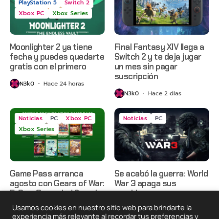
PlayStation 5
Switch 2
Xbox PC
Xbox Series
Moonlighter 2 ya tiene
Final Fantasy XIV llega a
fecha y puedes quedarte
Switch 2 y te deja jugar
gratis con el primero
un mes sin pagar
suscripción
N3k0
Hace 24 horas
N3k0
Hace 2 días
Noticias
PC
Xbox PC
Noticias
PC
Xbox Series
Game Pass arranca
Se acabó la guerra: World
agosto con Gears of War:
War 3 apaga sus
E-Day, Grounded 2 y más
servidores
Usamos cookies en nuestro sitio web para brindarte la
N3k0
Hace 2 días
N3k0
Hace 3 días
experiencia más relevante al recordar tus preferencias y