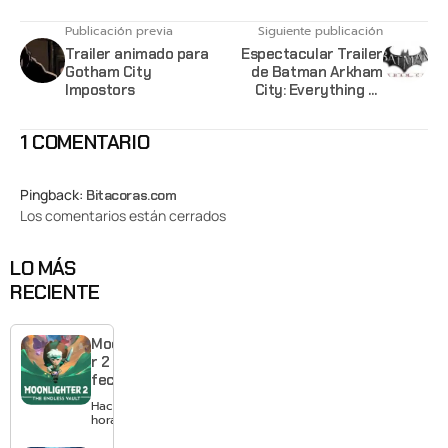
Publicación previa
Siguiente publicación
Trailer animado para
Espectacular Trailer
Gotham City
de Batman Arkham
Impostors
City: Everything at
Stake
1 COMENTARIO
Pingback:
Bitacoras.com
Los comentarios están cerrados
LO MÁS
RECIENTE
Moonlighte
r 2 ya tiene
fecha y
puedes
Hace 24
quedarte
horas
gratis con