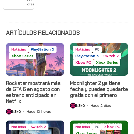
con
días
Gears of
War: E-
Day,
Grounded
2 y más
ARTÍCULOS RELACIONADOS
Noticias
PlayStation 5
Noticias
PC
Xbox Series
PlayStation 5
Switch 2
Xbox PC
Xbox Series
Rockstar mostrará más
Moonlighter 2 ya tiene
de GTA 6 en agosto con
fecha y puedes quedarte
estreno anticipado en
gratis con el primero
Netflix
N3k0
Hace 2 días
N3k0
Hace 10 horas
Noticias
Switch 2
Noticias
PC
Xbox PC
Xbox Series