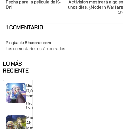
Fecha para la pelicula de K-
Activision mostrará algo en
On!
unos dias. ¿Modern Warfare
3?
1 COMENTARIO
Pingback:
Bitacoras.com
Los comentarios están cerrados
LO MÁS
RECIENTE
Giant
Ojō-
sama
revela
Hace 21
visual y
horas
confirma
estreno
Made in
para
Abyss:
enero de
Mezameru