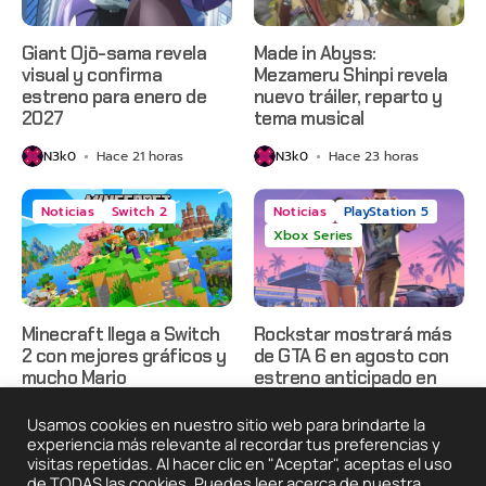
Giant Ojō-sama revela
Made in Abyss:
visual y confirma
Mezameru Shinpi revela
estreno para enero de
nuevo tráiler, reparto y
2027
tema musical
N3k0
Hace 21 horas
N3k0
Hace 23 horas
Noticias
Switch 2
Noticias
PlayStation 5
Xbox Series
Minecraft llega a Switch
Rockstar mostrará más
2 con mejores gráficos y
de GTA 6 en agosto con
mucho Mario
estreno anticipado en
Netflix
N3k0
Hace 1 día
Usamos cookies en nuestro sitio web para brindarte la
N3k0
Hace 2 días
experiencia más relevante al recordar tus preferencias y
visitas repetidas. Al hacer clic en "Aceptar", aceptas el uso
de TODAS las cookies. Puedes leer acerca de nuestra