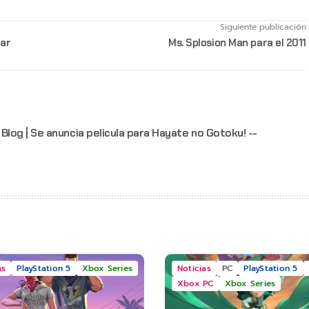
Siguiente publicación
zar
Ms. Splosion Man para el 2011
log | Se anuncia pelicula para Hayate no Gotoku! --
as
PlayStation 5
Xbox Series
Noticias
PC
PlayStation 5
Xbox PC
Xbox Series