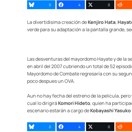
0
4
0
La divertidisima creación de
Kenjiro Hata
,
Hayat
verde para su adaptación a la pantalla grande, s
Las desventuras del mayordomo Hayate y de la señ
en abril del 2007 cubriendo un total de 52 episod
Mayordomo de Combate regresaría con su segunda
poco despues un OVA.
Aun no hay fecha del estreno de la pelicula, pero
cual lo dirigirá
Komori Hideto
, quien ha participa
escenario estarán a cargo de
Kobayashi Yasuko
0
4
0