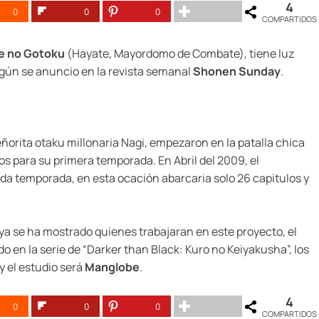
4
0
0
0
COMPARTIDOS
e no Gotoku
(Hayate, Mayordomo de Combate), tiene luz
egún se anuncio en la revista semanal
Shonen Sunday
.
orita otaku millonaria Nagi, empezaron en la patalla chica
ios para su primera temporada. En Abril del 2009, el
 temporada, en esta ocación abarcaria solo 26 capitulos y
 ya se ha mostrado quienes trabajaran en este proyecto, el
do en la serie de “Darker than Black: Kuro no Keiyakusha”, los
y el estudio será
Manglobe
.
4
0
0
0
COMPARTIDOS