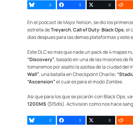
0
3
0
En el
podcast de Major Nelson
, se dio los primero
estrella de
Treyarch
,
Call of Duty: Black Ops
, el
dias despues para las demas plataformas y este e
Este DLC es mas que nada un pack de 4 mapas nue
“Discovery”
, basado en una de las misiones de 
tomaremos por asalto la azotea de la ciudad del 
Wall”
, una batalla en Checkpoint Charlie;
“Stadi
“Ascension”
el cual es para el modo Zombie.
Asi que para los que se picarón con Black Ops, v
1200MS
($15dls). Activision como nos hace sangr
0
3
0