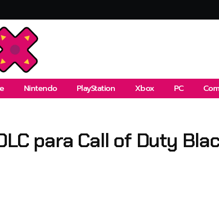
e
Nintendo
PlayStation
Xbox
PC
Com
DLC para Call of Duty Blac