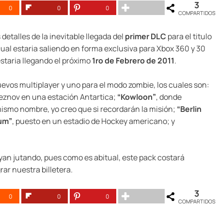
3
0
0
0
COMPARTIDOS
s detalles de la inevitable llegada del
primer DLC
para el titulo
 cual estaria saliendo en forma exclusiva para Xbox 360 y 30
staria llegando el próximo
1ro de Febrero de 2011
.
vos multiplayer y uno para el modo zombie, los cuales son:
Reznov en una estación Antartica;
“Kowloon”
, donde
mismo nombre, yo creo que si recordarán la misión;
“Berlin
um”
, puesto en un estadio de Hockey americano; y
ayan jutando, pues como es abitual, este pack costará
ar nuestra billetera.
3
0
0
0
COMPARTIDOS