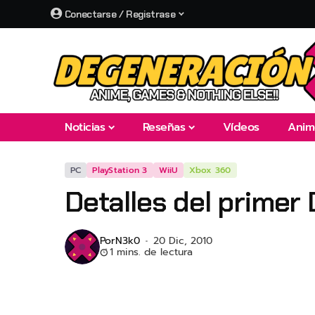
Conectarse / Registrase
Noticias
Reseñas
Vídeos
Anim
PC
PlayStation 3
WiiU
Xbox 360
Detalles del primer 
Por
N3k0
20 Dic, 2010
1 mins. de lectura