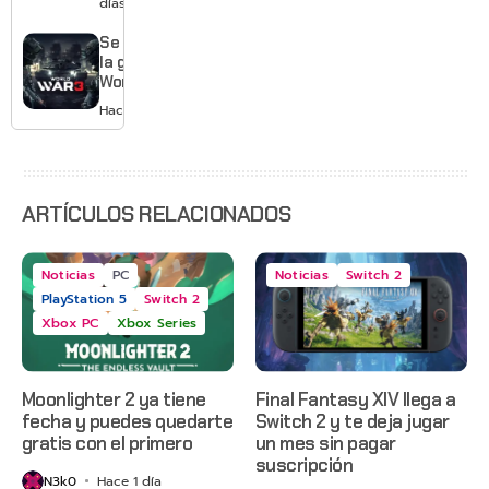
días
Gears of
War: E-
Se acabó
Day,
la guerra:
Grounded
World War
2 y más
3 apaga
Hace 3 días
sus
servidores
ARTÍCULOS RELACIONADOS
Noticias
PC
Noticias
Switch 2
PlayStation 5
Switch 2
Xbox PC
Xbox Series
Moonlighter 2 ya tiene
Final Fantasy XIV llega a
fecha y puedes quedarte
Switch 2 y te deja jugar
gratis con el primero
un mes sin pagar
suscripción
N3k0
Hace 1 día