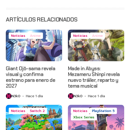
con
estreno
anticipado
en Netflix
ARTÍCULOS RELACIONADOS
Noticias
Anime
Noticias
Anime
Giant Ojō-sama revela
Made in Abyss:
visual y confirma
Mezameru Shinpi revela
estreno para enero de
nuevo tráiler, reparto y
2027
tema musical
N3k0
Hace 1 día
N3k0
Hace 1 día
Noticias
Switch 2
Noticias
PlayStation 5
Xbox Series