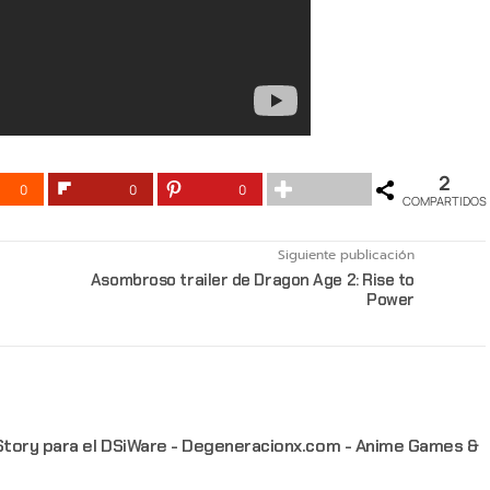
2
0
0
0
COMPARTIDOS
Siguiente publicación
Asombroso trailer de Dragon Age 2: Rise to
Power
Story para el DSiWare - Degeneracionx.com - Anime Games &