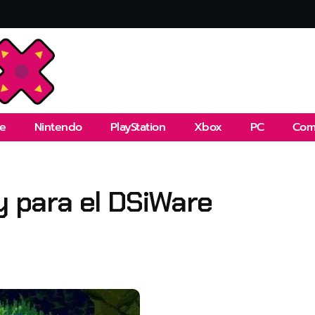
e
Nintendo
PlayStation
Xbox
PC
Com
y para el DSiWare