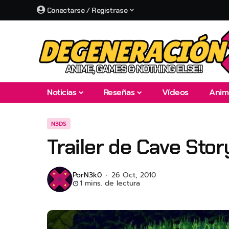
Conectarse / Registrase
Noticias
Reseñas
Vídeos
Anim
N3DS
Trailer de Cave Stor
Por
N3k0
26 Oct, 2010
1 mins. de lectura