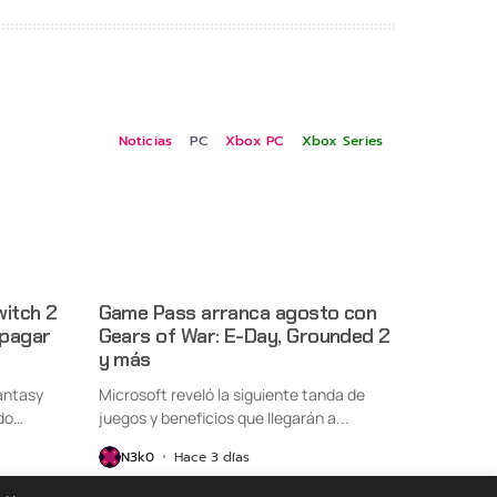
Noticias
PC
Xbox PC
Xbox Series
witch 2
Game Pass arranca agosto con
 pagar
Gears of War: E-Day, Grounded 2
y más
antasy
Microsoft reveló la siguiente tanda de
do
juegos y beneficios que llegarán a...
N3k0
Hace 3 días