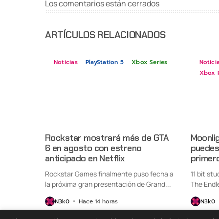
Los comentarios están cerrados
ARTÍCULOS RELACIONADOS
Noticias
PlayStation 5
Xbox Series
Notici
Xbox 
Rockstar mostrará más de GTA
Moonlig
6 en agosto con estreno
puedes 
anticipado en Netflix
primer
Rockstar Games finalmente puso fecha a
11 bit st
la próxima gran presentación de Grand...
The Endl
oficialme
N3k0
Hace 14 horas
N3k0