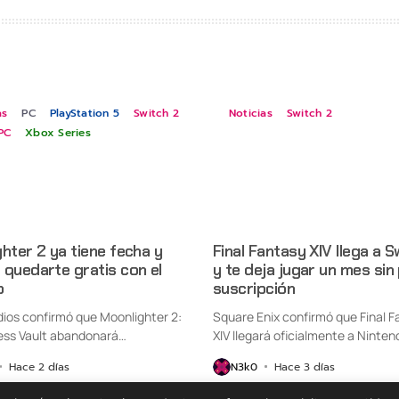
as
PC
PlayStation 5
Switch 2
Noticias
Switch 2
PC
Xbox Series
hter 2 ya tiene fecha y
Final Fantasy XIV llega a S
quedarte gratis con el
y te deja jugar un mes sin
o
suscripción
udios confirmó que Moonlighter 2:
Square Enix confirmó que Final F
ess Vault abandonará
XIV llegará oficialmente a Ninten
nte...
Switch...
Hace 2 días
N3k0
Hace 3 días