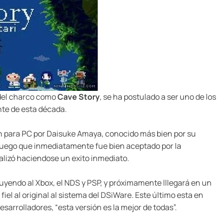
 del charco como
Cave Story
, se ha postulado a ser uno de los
nte de esta década.
n para PC por Daisuke Amaya, conocido más bien por su
 Juego que inmediatamente fue bien aceptado por la
lizó haciendose un exito inmediato.
cluyendo al Xbox, el NDS y PSP, y próximamente lllegará en un
iel al original al sistema del DSiWare. Este último esta en
sarrolladores, “esta versión es la mejor de todas”.