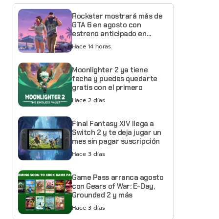
Rockstar mostrará más de
GTA 6 en agosto con
estreno anticipado en
Netflix
Hace 14 horas
Moonlighter 2 ya tiene
fecha y puedes quedarte
gratis con el primero
Hace 2 días
Final Fantasy XIV llega a
Switch 2 y te deja jugar un
mes sin pagar suscripción
Hace 3 días
Game Pass arranca agosto
con Gears of War: E-Day,
Grounded 2 y más
Hace 3 días