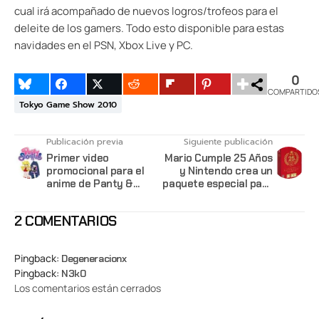
cual irá acompañado de nuevos logros/trofeos para el
deleite de los gamers. Todo esto disponible para estas
navidades en el PSN, Xbox Live y PC.
0
COMPARTIDO
Tokyo Game Show 2010
Publicación previa
Siguiente publicación
Primer video
Mario Cumple 25 Años
promocional para el
y Nintendo crea un
anime de Panty &
paquete especial para
Stocking with
el Wii
Garterbelt
2 COMENTARIOS
Pingback:
Degeneracionx
Pingback:
N3k0
Los comentarios están cerrados