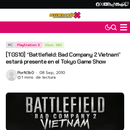
PC
PlayStation 3
Xbox 360
[TGS10] “Battlefield: Bad Company 2 Vietnam”
estará presente en el Tokyo Game Show
Por
N3k0
08 Sep, 2010
1 mins. de lectura