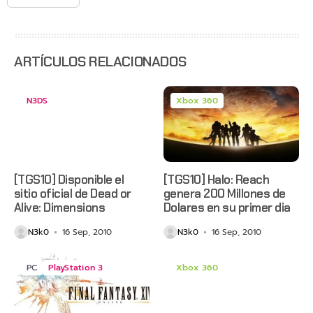
agosto
con
estreno
anticipado
en Netflix
ARTÍCULOS RELACIONADOS
N3DS
Xbox 360
[TGS10] Disponible el
[TGS10] Halo: Reach
sitio oficial de Dead or
genera 200 Millones de
Alive: Dimensions
Dolares en su primer dia
N3k0
16 Sep, 2010
N3k0
16 Sep, 2010
PC
PlayStation 3
Xbox 360