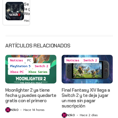
War: E-
Se acabó
Day,
la guerra:
Grounded
World War
2 y más
3 apaga
Hace 3 días
sus
servidores
ARTÍCULOS RELACIONADOS
Noticias
PC
Noticias
Switch 2
PlayStation 5
Switch 2
Xbox PC
Xbox Series
Moonlighter 2 ya tiene
Final Fantasy XIV llega a
fecha y puedes quedarte
Switch 2 y te deja jugar
gratis con el primero
un mes sin pagar
suscripción
N3k0
Hace 14 horas
N3k0
Hace 2 días