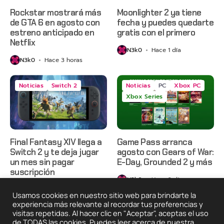
Rockstar mostrará más
Moonlighter 2 ya tiene
de GTA 6 en agosto con
fecha y puedes quedarte
estreno anticipado en
gratis con el primero
Netflix
N3k0
Hace 1 día
N3k0
Hace 3 horas
Noticias
Switch 2
Noticias
PC
Xbox PC
Xbox Series
Final Fantasy XIV llega a
Game Pass arranca
Switch 2 y te deja jugar
agosto con Gears of War:
un mes sin pagar
E-Day, Grounded 2 y más
suscripción
N3k0
Hace 2 días
N3k0
Hace 2 días
Usamos cookies en nuestro sitio web para brindarte la
experiencia más relevante al recordar tus preferencias y
visitas repetidas. Al hacer clic en "Aceptar", aceptas el uso
de TODAS las cookies. Puedes leer acerca de nuestra