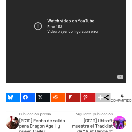
4
COMPARTIDO
Publicación previa
Siguiente publicación
[GC10] Fecha de salida
[GC10] Ubisoft
para Dragon Age II y
muestra el Tracklist
nuevo trailer
de “Just Dance 2″