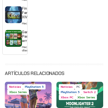
quedarte
gratis con
Final
el primero
Fantasy
XIV llega a
Switch 2 y
Hace 2 días
te deja
jugar un
Game
mes sin
Pass
pagar
arranca
suscripción
agosto
Hace 2
con
días
Gears of
War: E-
Day,
Grounded
2 y más
ARTÍCULOS RELACIONADOS
Noticias
PlayStation 5
Noticias
PC
Xbox Series
PlayStation 5
Switch 2
Xbox PC
Xbox Series