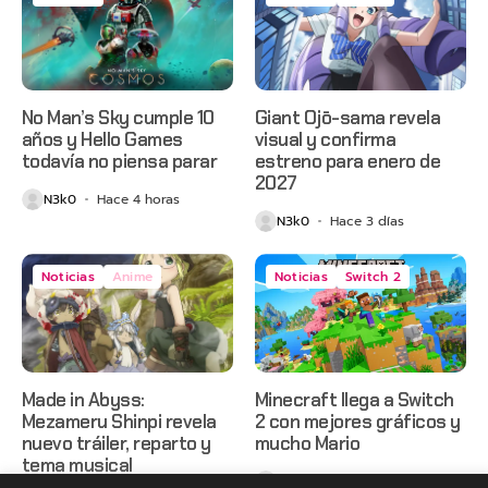
No Man’s Sky cumple 10
Giant Ojō-sama revela
años y Hello Games
visual y confirma
todavía no piensa parar
estreno para enero de
2027
N3k0
Hace 4 horas
N3k0
Hace 3 días
Noticias
Anime
Noticias
Switch 2
Made in Abyss:
Minecraft llega a Switch
Mezameru Shinpi revela
2 con mejores gráficos y
nuevo tráiler, reparto y
mucho Mario
tema musical
N3k0
Hace 3 días