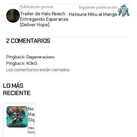
Publicación previa
Siguiente publicación
Trailer de Halo Reach:
Hatsune Miku al Manga
Entregando Esperanza
(Deliver Hope)
2 COMENTARIOS
Pingback:
Degeneracionx
Pingback:
N3k0
Los comentarios están cerrados
LO MÁS
RECIENTE
No
Man’s
Sky
cumple
Hace 4
10 años
horas
y Hello