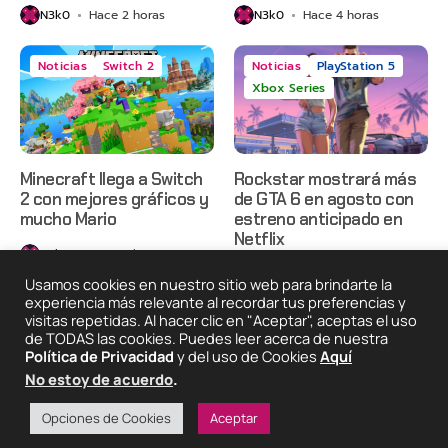
N3k0
Hace 2 horas
N3k0
Hace 4 horas
Noticias
Switch 2
Noticias
PlayStation 5
Xbox Series
Minecraft llega a Switch
Rockstar mostrará más
2 con mejores gráficos y
de GTA 6 en agosto con
mucho Mario
estreno anticipado en
Netflix
N3k0
Hace 8 horas
N3k0
Hace 1 día
Usamos cookies en nuestro sitio web para brindarte la
experiencia más relevante al recordar tus preferencias y
visitas repetidas. Al hacer clic en "Aceptar", aceptas el uso
de TODAS las cookies. Puedes leer acerca de nuestra
2025 © Degeneraciónx.com | Anime, Games & Nothing
Política de Privacidad
y del uso de Cookies
Aquí
Else
No estoy de acuerdo
.
Quiénes
Condiciones De
Políticas De
¡Colabora!
Somos
Uso
Privacidad
Opciones de Cookies
Aceptar