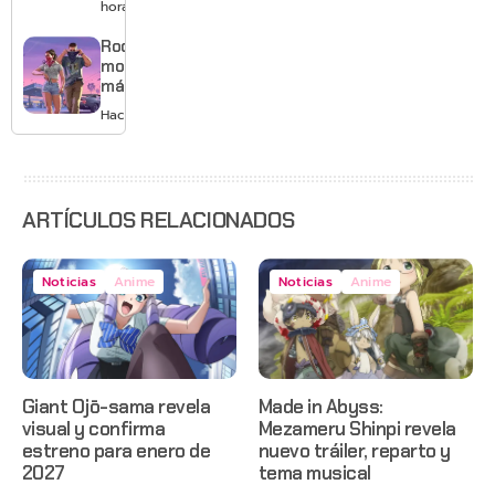
mejores
horas
gráficos
y mucho
Rockstar
Mario
mostrará
más de
GTA 6 en
Hace 1 día
agosto
con
estreno
anticipado
en Netflix
ARTÍCULOS RELACIONADOS
Noticias
Anime
Noticias
Anime
Giant Ojō-sama revela
Made in Abyss:
visual y confirma
Mezameru Shinpi revela
estreno para enero de
nuevo tráiler, reparto y
2027
tema musical