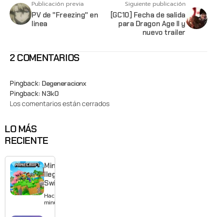
Publicación previa
Siguiente publicación
PV de "Freezing" en
[GC10] Fecha de salida
linea
para Dragon Age II y
nuevo trailer
2 COMENTARIOS
Pingback:
Degeneracionx
Pingback:
N3k0
Los comentarios están cerrados
LO MÁS
RECIENTE
Minecraft
llega a
Switch 2
con
Hace 2
mejores
minutos
gráficos