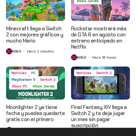
Xbox Series
Minecraft llega a Switch
Rockstar mostrará más
2 con mejores gráficos y
de GTA 6 en agosto con
mucho Mario
estreno anticipado en
Netflix
N3k0
Hace 2 minutos
N3k0
Hace 18 horas
Noticias
PC
Noticias
Switch 2
PlayStation 5
Switch 2
Xbox PC
Xbox Series
Moonlighter 2 ya tiene
Final Fantasy XIV llega a
fecha y puedes quedarte
Switch 2 y te deja jugar
gratis con el primero
un mes sin pagar
suscripción
N3k0
Hace 2 días