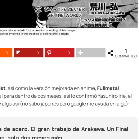
1
0
0
0
COMPARTIDO
ist
, asi como la versión mejorada en anime,
Fullmetal
al para dentro de dos meses, asi lo confirmó Yasuhiro Irie, el
 algo asi (no sabo japones pero google me ayuda en algo):
a de acero. El gran trabajo de Arakawa. Un Final
no, solo dos meses más.