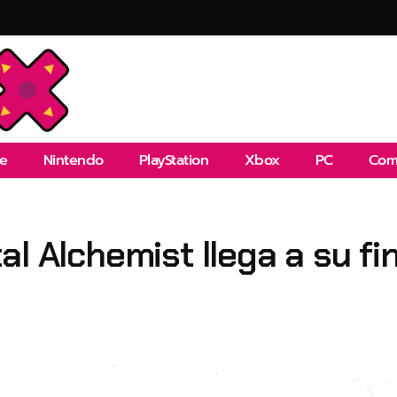
e
Nintendo
PlayStation
Xbox
PC
Com
l Alchemist llega a su fi