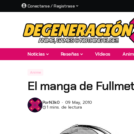
Conectarse / Registrase
Noticias
Reseñas
Vídeos
Anim
Anime
El manga de Fullmeta
Por
N3k0
09 May, 2010
1 mins. de lectura