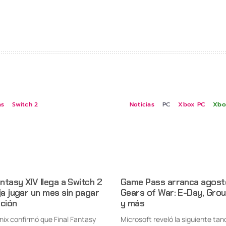
as
Switch 2
Noticias
PC
Xbox PC
Xbo
antasy XIV llega a Switch 2
Game Pass arranca agost
ja jugar un mes sin pagar
Gears of War: E-Day, Gro
pción
y más
nix confirmó que Final Fantasy
Microsoft reveló la siguiente tan