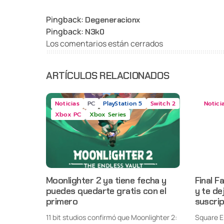
Pingback:
Degeneracionx
Pingback:
N3k0
Los comentarios están cerrados
ARTÍCULOS RELACIONADOS
Noticias
PC
PlayStation 5
Switch 2
Notici
Xbox PC
Xbox Series
Moonlighter 2 ya tiene fecha y
Final F
puedes quedarte gratis con el
y te de
primero
suscri
11 bit studios confirmó que Moonlighter 2:
Square E