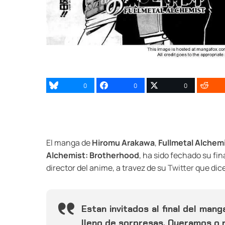
0
0
0
El manga de
Hiromu Arakawa
,
Fullmetal Alchem
Alchemist: Brotherhood
, ha sido fechado su fin
director del anime, a travez de su
Twitter
que dice
Estan invitados al final del mang
lleno de sorpresas. Queramos o 