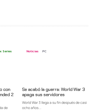
x Series
Noticias
PC
o con
Se acabó la guerra: World War 3
unded 2
apaga sus servidores
World War 3 llega a su fin después de casi
da de
ocho años...