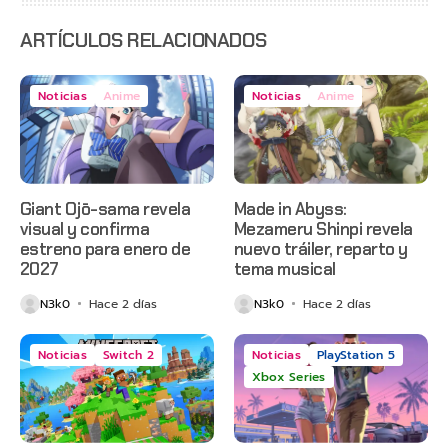
anticipado
en Netflix
ARTÍCULOS RELACIONADOS
Noticias
Anime
Noticias
Anime
Giant Ojō-sama revela
Made in Abyss:
visual y confirma
Mezameru Shinpi revela
estreno para enero de
nuevo tráiler, reparto y
2027
tema musical
N3k0
Hace 2 días
N3k0
Hace 2 días
Noticias
Switch 2
Noticias
PlayStation 5
Xbox Series