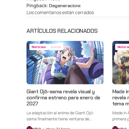
Pingback:
Degeneracionx
Los comentarios están cerrados
ARTÍCULOS RELACIONADOS
Noticias
Anime
Notici
Giant Ojō-sama revela visual y
Made i
confirma estreno para enero de
revela 
2027
tema m
La adaptación al anime de Giant Ojō-
Made in 
sama finalmente tiene ventana de
primera p
estreno....
N3k0
Hace 22 horas
N3k0