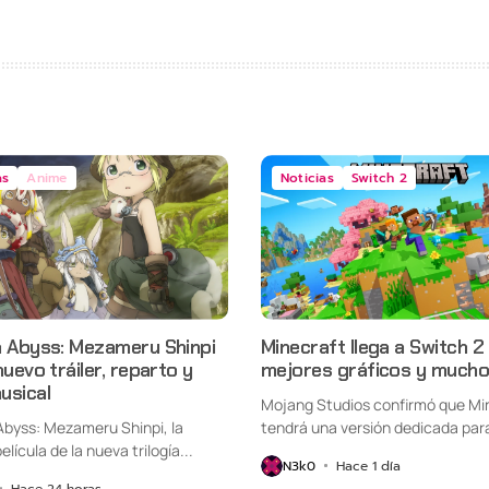
as
Anime
Noticias
Switch 2
n Abyss: Mezameru Shinpi
Minecraft llega a Switch 2
nuevo tráiler, reparto y
mejores gráficos y mucho
usical
Mojang Studios confirmó que Mi
Abyss: Mezameru Shinpi, la
tendrá una versión dedicada par
elícula de la nueva trilogía...
Nintendo Switch...
N3k0
Hace 1 día
Hace 24 horas