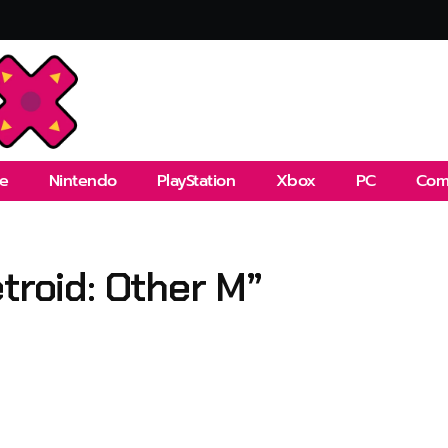
e
Nintendo
PlayStation
Xbox
PC
Com
troid: Other M”