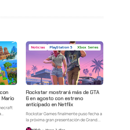
Noticias
PlayStation 5
Xbox Series
 con
Rockstar mostrará más de GTA
 Mario
6 en agosto con estreno
anticipado en Netflix
necraft
a
Rockstar Games finalmente puso fecha a
la próxima gran presentación de Grand...
N3k0
Hace 2 días