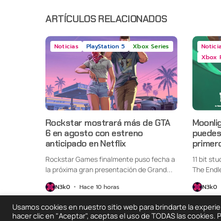
ARTÍCULOS RELACIONADOS
Noticias
PlayStation 5
Xbox Series
Notici
Xbox 
Rockstar mostrará más de GTA
Moonlig
6 en agosto con estreno
puedes 
anticipado en Netflix
primer
Rockstar Games finalmente puso fecha a
11 bit st
la próxima gran presentación de Grand...
The Endl
oficialme
N3k0
Hace 10 horas
N3k0
Usamos cookies en nuestro sitio web para brindarte la experienc
hacer clic en "Aceptar", aceptas el uso de TODAS las cookies.