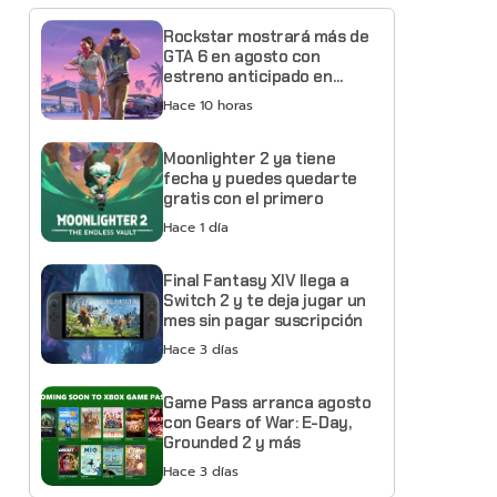
Rockstar mostrará más de
GTA 6 en agosto con
estreno anticipado en
Netflix
Hace 10 horas
Moonlighter 2 ya tiene
fecha y puedes quedarte
gratis con el primero
Hace 1 día
Final Fantasy XIV llega a
Switch 2 y te deja jugar un
mes sin pagar suscripción
Hace 3 días
Game Pass arranca agosto
con Gears of War: E-Day,
Grounded 2 y más
Hace 3 días