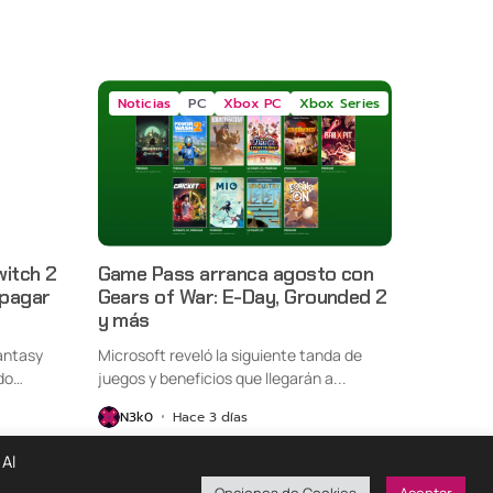
Noticias
PC
Xbox PC
Xbox Series
witch 2
Game Pass arranca agosto con
 pagar
Gears of War: E-Day, Grounded 2
y más
antasy
Microsoft reveló la siguiente tanda de
do
juegos y beneficios que llegarán a...
N3k0
Hace 3 días
 Al