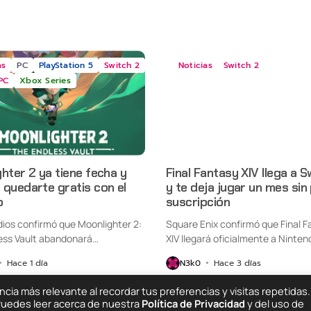
as
PC
PlayStation 5
Switch 2
Noticias
Switch 2
PC
Xbox Series
hter 2 ya tiene fecha y
Final Fantasy XIV llega a S
quedarte gratis con el
y te deja jugar un mes sin
o
suscripción
udios confirmó que Moonlighter 2:
Square Enix confirmó que Final F
ess Vault abandonará
XIV llegará oficialmente a Ninten
nte...
Switch...
Hace 1 día
N3k0
Hace 3 días
ia más relevante al recordar tus preferencias y visitas repetidas.
 Puedes leer acerca de nuestra
Política de Privacidad
y del uso de