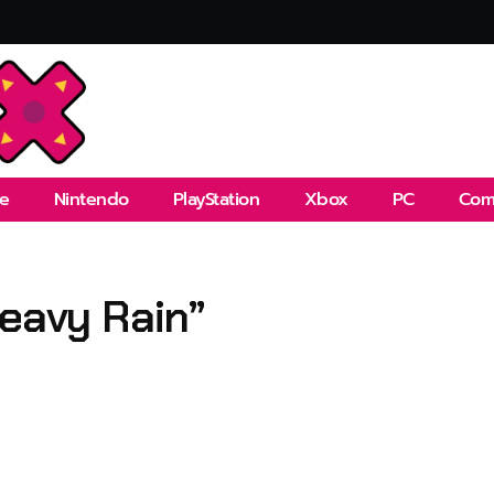
e
Nintendo
PlayStation
Xbox
PC
Com
Heavy Rain”