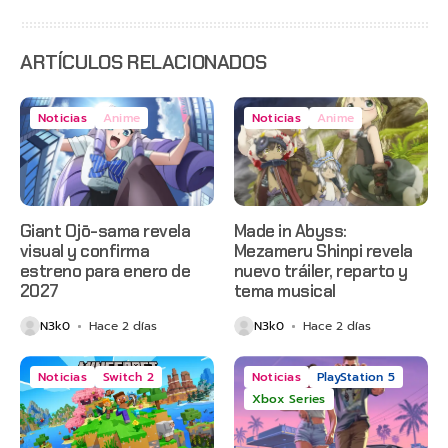
estreno
anticipado
en Netflix
ARTÍCULOS RELACIONADOS
Noticias
Anime
Noticias
Anime
Giant Ojō-sama revela
Made in Abyss:
visual y confirma
Mezameru Shinpi revela
estreno para enero de
nuevo tráiler, reparto y
2027
tema musical
N3k0
Hace 2 días
N3k0
Hace 2 días
Noticias
Switch 2
Noticias
PlayStation 5
Xbox Series