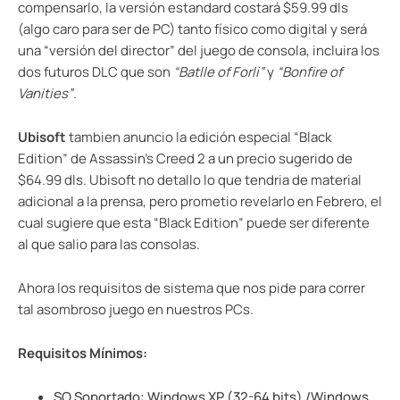
compensarlo, la versión estandard costará $59.99 dls
(algo caro para ser de PC) tanto físico como digital y será
una “versión del director” del juego de consola, incluira los
dos futuros DLC que son
“Batlle of Forli”
y
“Bonfire of
Vanities”
.
Ubisoft
tambien anuncio la edición especial “Black
Edition” de Assassin’s Creed 2 a un precio sugerido de
$64.99 dls. Ubisoft no detallo lo que tendria de material
adicional a la prensa, pero prometio revelarlo en Febrero, el
cual sugiere que esta “Black Edition” puede ser diferente
al que salio para las consolas.
Ahora los requisitos de sistema que nos pide para correr
tal asombroso juego en nuestros PCs.
Requisitos Mínimos:
SO Soportado: Windows XP (32-64 bits) /Windows