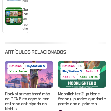
Hace 3 días
te deja
jugar un
Game
mes sin
Pass
pagar
arranca
suscripción
agosto
Hace 3
con
días
Gears of
War: E-
Day,
Grounded
2 y más
ARTÍCULOS RELACIONADOS
Noticias
PlayStation 5
Noticias
PC
Xbox Series
PlayStation 5
Switch 2
Xbox PC
Xbox Series
Rockstar mostrará más
Moonlighter 2 ya tiene
de GTA 6 en agosto con
fecha y puedes quedarte
estreno anticipado en
gratis con el primero
Netflix