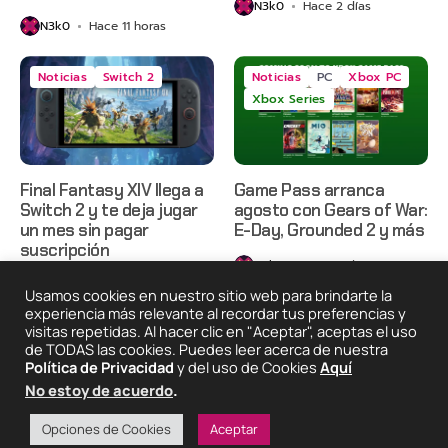
N3k0
Hace 2 días
N3k0
Hace 11 horas
Noticias
Switch 2
Noticias
PC
Xbox PC
Xbox Series
Final Fantasy XIV llega a
Game Pass arranca
Switch 2 y te deja jugar
agosto con Gears of War:
un mes sin pagar
E-Day, Grounded 2 y más
suscripción
N3k0
Hace 3 días
N3k0
Hace 3 días
Usamos cookies en nuestro sitio web para brindarte la
experiencia más relevante al recordar tus preferencias y
visitas repetidas. Al hacer clic en "Aceptar", aceptas el uso
de TODAS las cookies. Puedes leer acerca de nuestra
2025 © Degeneraciónx.com | Anime, Games & Nothing
Política de Privacidad
y del uso de Cookies
Aquí
Else
No estoy de acuerdo
.
Quiénes
Condiciones De
Políticas De
¡Colabora!
Somos
Uso
Privacidad
Opciones de Cookies
Aceptar